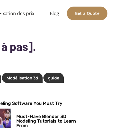
Fixation des prix
Blog
Get a Quote
à pas].
Modélisation 3d
guide
eling Software You Must Try
Must-Have Blender 3D
Modeling Tutorials to Learn
From