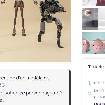
Table des
réation d'un modèle de
Introd
3D.
Modèl
délisation de personnages 3D
perso
e.
Quell