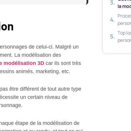
la mo
Proce
ion
perso
Top lo
perso
personnages de celui-ci. Malgré un
lement. La modélisation des
e modélisation 3D
car ils sont très
essins animés, marketing, etc.
 être différent de tout autre type
nécessite un certain niveau de
ersonnage.
chaque étape de la modélisation de